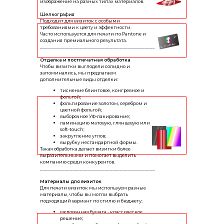
изображение на разных типах материалов.
Шелкография
Подходит для визиток с особыми
требованиями к цвету и эффектности.
Часто используется для печати по Pantone и
создания премиального результата.
______________________________________________
Отделка и постпечатная обработка
Чтобы визитки выглядели солидно и
запоминались, мы предлагаем
дополнительные виды отделки:
тиснение блинтовое, конгревное и
фольгой;
фольгирование золотом, серебром и
цветной фольгой;
выборочное УФ-лакирование;
ламинацию матовую, глянцевую или
soft-touch;
закругление углов;
вырубку нестандартной формы.
Такая обработка делает визитки более
выразительными и помогает выделить
компанию среди конкурентов.
______________________________________________
Материалы для визиток
Для печати визиток мы используем разные
материалы, чтобы вы могли выбрать
подходящий вариант по стилю и бюджету:
мелованная бумага - классическое
решение;