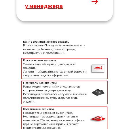
у менеджера
Какие визитки можно заказать
В типографии «Повсюду» вы можете заказать
визитки для бизнеса, личного бренда,
мероприятий и презентаций.
Классические визитки
Универсальный вариант для делового
общения.
Лаконичный дизайн, стандартный формат и
аккуратная подача информации.
Премиальные визитки
Решение для компаний и специалистов,
которым важно подчеркнуть статус.
Используем дизайнерские бумаги, тиснение,
фольгирование, вырубку и другие виды
отделки.
Креативные визитки
Подходят тем, кто хочет выделиться.
Нестандартные формы, оригинальные
материалы, УФ-лак, конгрев, шелкография и
другие выразительные приемы делают
визитку запоминающейся.