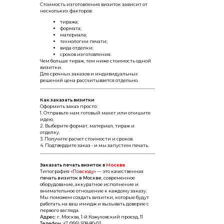
Стоимость изготовления визиток зависит от
нескольких факторов:
тиража;
формата;
материала;
технологии печати;
вида отделки;
сроков изготовления.
Чем больше тираж, тем ниже стоимость одной
визитки.
Для срочных заказов и индивидуальных
решений цена рассчитывается отдельно.
______________________________________________
Как заказать визитки
Оформить заказ просто:
1. Отправьте нам готовый макет или опишите
идею.
2. Выберите формат, материал, тираж и
отделку.
3. Получите расчет стоимости и сроков.
4. Подтвердите заказ - и мы запустим печать.
______________________________________________
Заказать печать визиток в
Москве
Типография «
Повсюду
» — это качественная
печать визиток в Москве
, современное
оборудование, аккуратное исполнение и
внимательное отношение к каждому заказу.
Мы поможем создать визитки, которые будут
работать на ваш имидж и вызывать доверие с
первого взгляда.
Адрес:
г. Москва, 1-й Кожуховский проезд, 11
Телефон:
+7 (995) 508-80-03