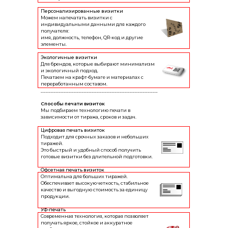
Персонализированные визитки
Можем напечатать визитки с
индивидуальными данными для каждого
получателя:
имя, должность, телефон, QR-код и другие
элементы.
Экологичные визитки
Для брендов, которые выбирают минимализм
и экологичный подход.
Печатаем на крафт-бумаге и материалах с
переработанным составом.
______________________________________________
Способы печати визиток
Мы подбираем технологию печати в
зависимости от тиража, сроков и задач.
Цифровая печать визиток
Подходит для срочных заказов и небольших
тиражей.
Это быстрый и удобный способ получить
готовые визитки без длительной подготовки.
Офсетная печать визиток
Оптимальна для больших тиражей.
Обеспечивает высокую четкость, стабильное
качество и выгодную стоимость за единицу
продукции.
УФ-печать
Современная технология, которая позволяет
получать яркое, стойкое и аккуратное