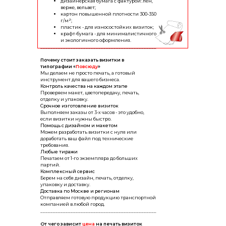
дизайнерская бумага с фактурой: лён,
верже, вельвет;
картон повышенной плотности 300-350
г/м²;
пластик - для износостойких визиток;
крафт-бумага - для минималистичного
и экологичного оформления.
______________________________________________
Почему стоит заказать визитки в
типографии «
Повсюду
»
Мы делаем не просто печать, а готовый
инструмент для вашего бизнеса.
Контроль качества на каждом этапе
Проверяем макет, цветопередачу, печать,
отделку и упаковку.
Срочное изготовление визиток
Выполняем заказы от 3-х часов - это удобно,
если визитки нужны быстро.
Помощь с дизайном и макетом
Можем разработать визитки с нуля или
доработать ваш файл под технические
требования.
Любые тиражи
Печатаем от 1-го экземпляра до больших
партий.
Комплексный сервис
Берем на себя дизайн, печать, отделку,
упаковку и доставку.
Доставка по Москве и регионам
Отправляем готовую продукцию транспортной
компанией в любой город.
______________________________________________
От чего зависит
цена
на печать визиток