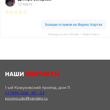
Повсюду на карте Москвы — Яндекс Карты
НАШИ
КОНТАКТЫ
1-ый Кожуховский проезд, дом 11
+7 (995) 508 - 80 - 03
povsyoudo@yandex.ru