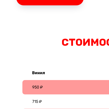
СТОИМО
Винил
950 ₽
715 ₽