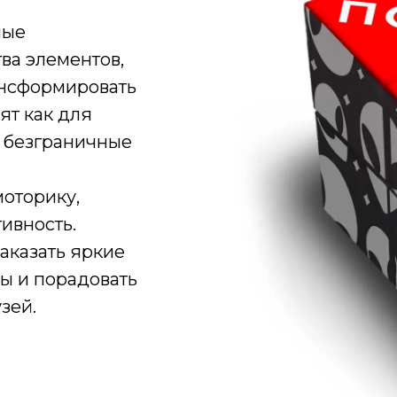
ные
ва элементов,
ансформировать
ят как для
я безграничные
моторику,
ивность.
аказать яркие
ы и порадовать
зей.