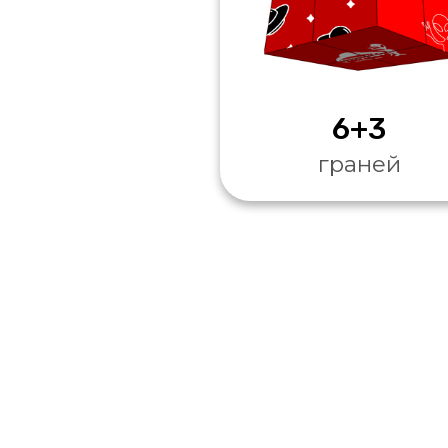
6+3
граней