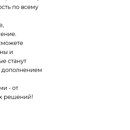
сть по всему
е,
пение.
сможете
йны и
ые станут
м дополнением
и - от
х решений!